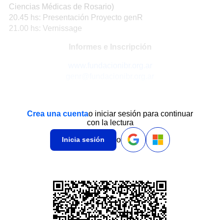
Ciencias Médicas de Rosario)
20.45 hs: Presentación Proyecto genR
21.00 hs: Vernissage
Informes e Inscripción
www.fundacionibr.org.ar
genr@fundacionibr.org.ar
Crea una cuenta
o iniciar sesión para continuar
con la lectura
o
Inicia sesión