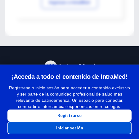
Ingresar a IntraMed
¡Acceda a todo el contenido de IntraMed!
Centro de Ayuda
Regístrese o inicie sesión para acceder a contenido exclusivo
y ser parte de la comunidad profesional de salud más
relevante de Latinoamérica. Un espacio para conectar,
Términos y condiciones
compartir e intercambiar experiencias entre colegas.
| Políticas de privacidad
Registrarse
| Todos los derechos reservados | Copyright 1997-2026
Iniciar sesión