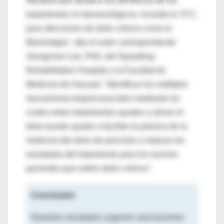
literatura que destaca los beneficios de los
tratamientos no farmacológicos, incluida la TCC,
para afecciones de dolor crónico como la
fibromialgia", dijo el autor correspondiente
Jeungchan Lee, PhD, del Spaulding
Rehabilitation Hospital y la Facultad de
Medicina de Harvard. "Identificar los múltiples
mecanismos biopsicosociales mediante los
cuales estos tratamientos ayudan a aliviar el
dolor puede ayudar a facilitar la práctica de la
medicina del dolor de precisión y mejorar los
resultados del tratamiento para los muchos
pacientes que sufren dolor crónico".
Conclusión
Nuestros resultados sugieren asociaciones