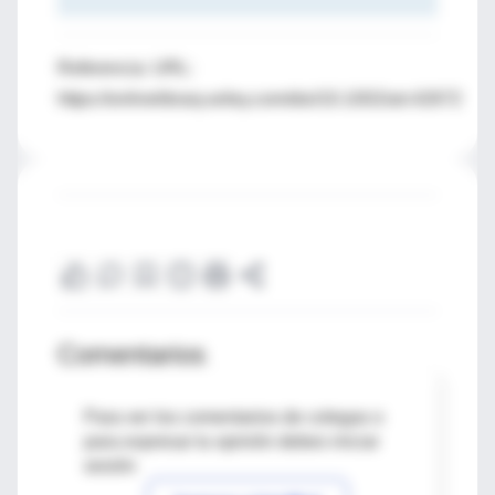
Referencia: URL:
https://onlinelibrary.wiley.com/doi/10.1002/art.42672
Comentarios
Para ver los comentarios de colegas o
para expresar tu opinión debes iniciar
sesión