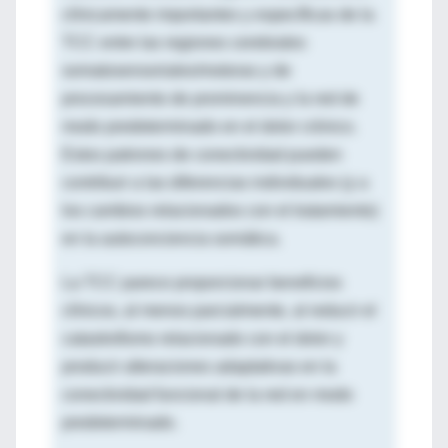
clínicamente importantes y específicas de la
TCC entre las regiones cerebrales
somatosensoriales/motoras y de
procesamiento de prominencia y la red de
modo predeterminado en el dolor crónico.
Estos patrones de conectividad pueden
contribuir a las diferencias individuales (y a
los cambios relacionados con el tratamiento)
en la autoconciencia somática.
La TCC parece proporcionar beneficios
clínicos, al menos parcialmente, al reducir el
catastrofismo relacionado con el dolor y
producir alteraciones adaptativas en la
conectividad funcional de la red en modo
predeterminado.