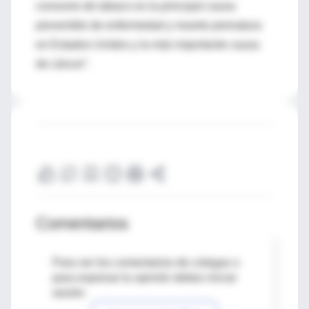
consumo de tabaco es la principal causa
prevenible de enfermedad y muerte prematura
en Estados Unidos y la más importante causa
de cáncer".
Comentarios
Para ver los comentarios de colegas o
para expresar tu opinión debes iniciar
sesión