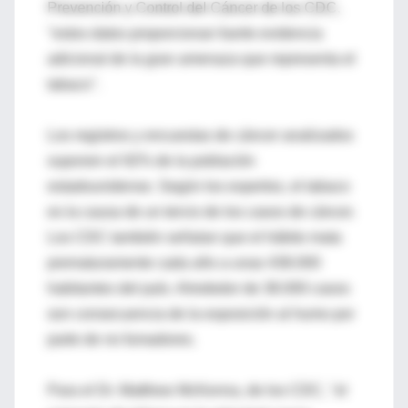
Prevención y Control del Cáncer de los CDC,
"estos datos proporcionan fuerte evidencia
adicional de la gran amenaza que representa el
tabaco".
Los registros y encuestas de cáncer analizados
suponen el 92% de la población
estadounidense. Según los expertos, el tabaco
es la causa de un tercio de los casos de cáncer.
Los CDC también señalan que el hábito mata
prematuramente cada año a unas 438.000
habitantes del país. Alrededor de 38.000 casos
son consecuencia de la exposición al humo por
parte de no fumadores.
Para el Dr. Matthew McKenna, de los CDC, "el