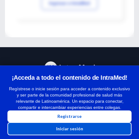
Ingresar a IntraMed
¡Acceda a todo el contenido de IntraMed!
Centro de Ayuda
Regístrese o inicie sesión para acceder a contenido exclusivo
y ser parte de la comunidad profesional de salud más
relevante de Latinoamérica. Un espacio para conectar,
Términos y condiciones
compartir e intercambiar experiencias entre colegas.
| Políticas de privacidad
Registrarse
| Todos los derechos reservados | Copyright 1997-2026
Iniciar sesión