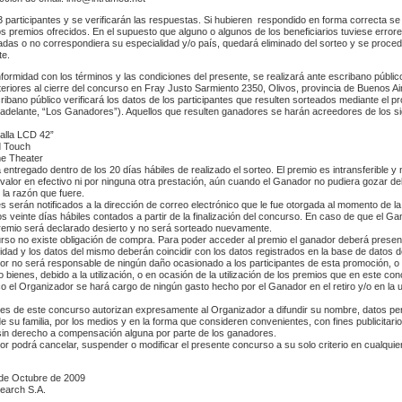
3 participantes y se verificarán las respuestas. Si hubieren respondido en forma correcta se
s premios ofrecidos. En el supuesto que alguno o algunos de los beneficiarios tuviese errore
das o no correspondiera su especialidad y/o país, quedará eliminado del sorteo y se proced
te.
nformidad con los términos y las condiciones del presente, se realizará ante escribano público
teriores al cierre del concurso en Fray Justo Sarmiento 2350, Olivos, provincia de Buenos Ai
cribano público verificará los datos de los participantes que resulten sorteados mediante el p
delante, “Los Ganadores”). Aquellos que resulten ganadores se harán acreedores de los si
alla LCD 42”
d Touch
e Theater
 entregado dentro de los 20 días hábiles de realizado el sorteo. El premio es intransferible y
valor en efectivo ni por ninguna otra prestación, aún cuando el Ganador no pudiera gozar del
 la razón que fuere.
 serán notificados a la dirección de correo electrónico que le fue otorgada al momento de la
los veinte días hábiles contados a partir de la finalización del concurso. En caso de que el G
remio será declarado desierto y no será sorteado nuevamente.
rso no existe obligación de compra. Para poder acceder al premio el ganador deberá presen
tidad y los datos del mismo deberán coincidir con los datos registrados en la base de datos 
or no será responsable de ningún daño ocasionado a los participantes de esta promoción, o 
bienes, debido a la utilización, o en ocasión de la utilización de los premios que en este co
 el Organizador se hará cargo de ningún gasto hecho por el Ganador en el retiro y/o en la ut
es de este concurso autorizan expresamente al Organizador a difundir su nombre, datos pe
e su familia, por los medios y en la forma que consideren convenientes, con fines publicitario
sin derecho a compensación alguna por parte de los ganadores.
or podrá cancelar, suspender o modificar el presente concurso a su solo criterio en cualqui
 de Octubre de 2009
earch S.A.