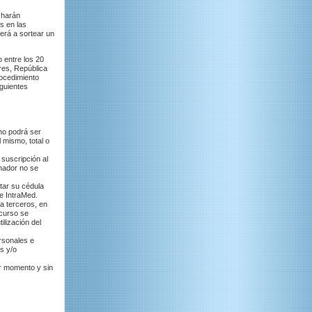
 harán
s en las
erá a sortear un
 entre los 20
res, República
rocedimiento
guientes
 no podrá ser
 mismo, total o
 suscripción al
anador no se
tar su cédula
de IntraMed.
a terceros, en
ncurso se
ilización del
rsonales e
s y/o
er momento y sin