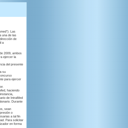
amed”). Las
a una de las
dirección de
l a
 de 2009, ambos
a ejercer la
ncia del presente
ea su
 concurso
te para ejercer
or.
aMed, haciendo
instancia,
uario de IntraMed
ionario. Durante
os, sean
presión o
arias a tal fin
ad. Para solicitar
nizador en forma