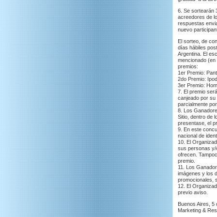
6. Se sortearán 
acreedores de lo
respuestas envia
nuevo participan
El sorteo, de co
días hábiles pos
Argentina. El es
mencionado (en a
premios:
1er Premio: Pant
2do Premio: Ipo
3er Premio: Hom
7. El premio será
canjeado por su 
parcialmente por
8. Los Ganadores
Sitio, dentro de 
presentase, el p
9. En este concu
nacional de iden
10. El Organizad
sus personas y/o 
ofrecen. Tampoco
premio.
11. Los Ganador
imágenes y los d
promocionales, 
12. El Organizad
previo aviso.
Buenos Aires, 5
Marketing & Res