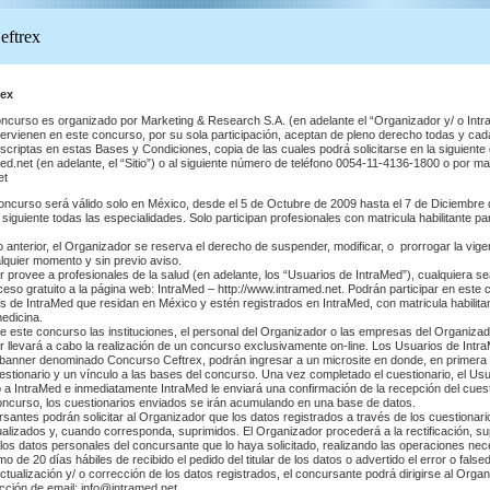
ex
oncurso es organizado por Marketing & Research S.A. (en adelante el “Organizador y/ o Intr
ervienen en este concurso, por su sola participación, aceptan de pleno derecho todas y cad
scriptas en estas Bases y Condiciones, copia de las cuales podrá solicitarse en la siguiente 
.net (en adelante, el “Sitio”) o al siguiente número de teléfono 0054-11-4136-1800 o por mai
et
oncurso será válido solo en México, desde el 5 de Octubre de 2009 hasta el 7 de Diciembre
a siguiente todas las especialidades. Solo participan profesionales con matricula habilitante par
lo anterior, el Organizador se reserva el derecho de suspender, modificar, o prorrogar la vige
quier momento y sin previo aviso.
r provee a profesionales de la salud (en adelante, los “Usuarios de IntraMed”), cualquiera s
ceso gratuito a la página web: IntraMed – http://www.intramed.net. Podrán participar en este
s de IntraMed que residan en México y estén registrados en IntraMed, con matricula habilitan
medicina.
de este concurso las instituciones, el personal del Organizador o las empresas del Organizad
r llevará a cabo la realización de un concurso exclusivamente on-line. Los Usuarios de Intr
 banner denominado Concurso Ceftrex, podrán ingresar a un microsite en donde, en primera 
stionario y un vínculo a las bases del concurso. Una vez completado el cuestionario, el Us
 a IntraMed e inmediatamente IntraMed le enviará una confirmación de la recepción del cuest
concurso, los cuestionarios enviados se irán acumulando en una base de datos.
santes podrán solicitar al Organizador que los datos registrados a través de los cuestionari
tualizados y, cuando corresponda, suprimidos. El Organizador procederá a la rectificación, su
 los datos personales del concursante que lo haya solicitado, realizando las operaciones neces
o de 20 días hábiles de recibido el pedido del titular de los datos o advertido el error o falsed
 actualización y/ o corrección de los datos registrados, el concursante podrá dirigirse al Orga
ección de email: info@intramed.net