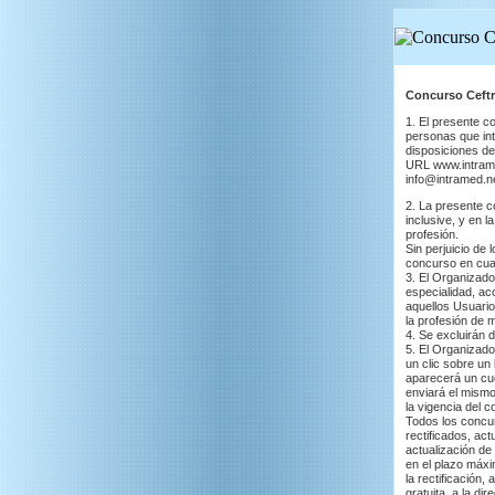
Concurso Ceftr
1. El presente c
personas que int
disposiciones de
URL www.intramed
info@intramed.n
2. La presente c
inclusive, y en l
profesión.
Sin perjuicio de 
concurso en cual
3. El Organizado
especialidad, ac
aquellos Usuario
la profesión de 
4. Se excluirán 
5. El Organizado
un clic sobre un
aparecerá un cue
enviará el mismo
la vigencia del 
Todos los concur
rectificados, ac
actualización de
en el plazo máxim
la rectificación,
gratuita a la dir