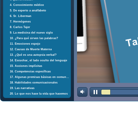
4. Conocimiento médico
5. De experto a analfabeto
6. Sr. Liberman
7. Hermógenes
8. Carlos Tajer
9. La medicina del nuevo siglo
10. ¿Para qué sirven las palabras?
11. Emociones espejo
12. Causas de Muerte Materna
13. ¿Qué es una autopsia verbal?
14. Escuchar, el lado oculto del lenguaje
15. Acciones implícitas
16. Competencias específicas
17. Algunas premisas básicas en comunicación
18. Habilidades comunicacionales
19. Las narrativas
20. Lo que nos hace la vida que hacemos
21. El Bosco
22. El "traductor"
23. Dra. Rita Charon
24. Un alumno cuenta (parte I)
25. (parte II)
26. (parte III)
27. (parte IV)